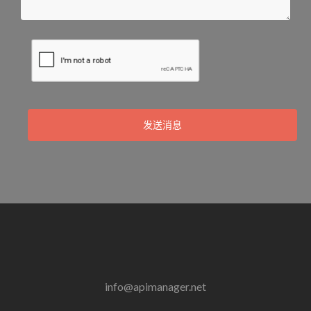
发送消息
info@apimanager.net