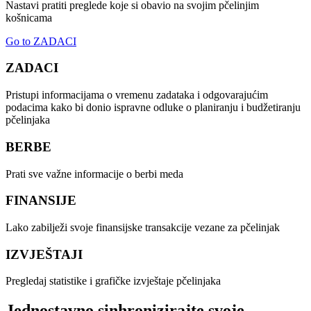
Nastavi pratiti preglede koje si obavio na svojim pčelinjim
košnicama
Go to ZADACI
ZADACI
Pristupi informacijama o vremenu zadataka i odgovarajućim
podacima kako bi donio ispravne odluke o planiranju i budžetiranju
pčelinjaka
BERBE
Prati sve važne informacije o berbi meda
FINANSIJE
Lako zabilježi svoje finansijske transakcije vezane za pčelinjak
IZVJEŠTAJI
Pregledaj statistike i grafičke izvještaje pčelinjaka
Jednostavno sinhronizirajte svoje