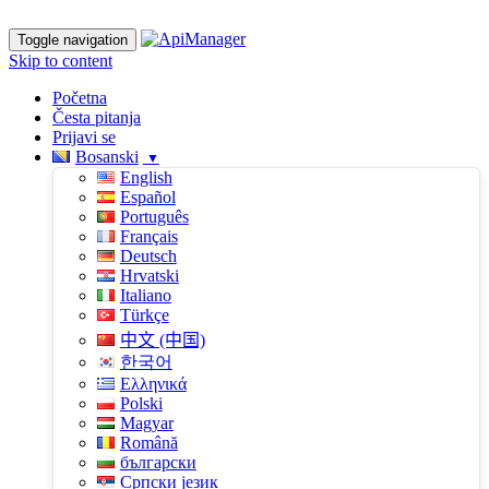
Toggle navigation
Skip to content
Početna
Česta pitanja
Prijavi se
Bosanski
English
Español
Português
Français
Deutsch
Hrvatski
Italiano
Türkçe
中文 (中国)
한국어
Ελληνικά
Polski
Magyar
Română
български
Српски језик