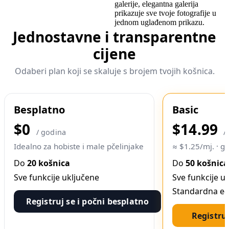
galerije, elegantna galerija
prikazuje sve tvoje fotografije u
jednom uglađenom prikazu.
Jednostavne i transparentne
cijene
Odaberi plan koji se skaluje s brojem tvojih košnica.
Besplatno
Basic
$0
$14.99
/ godina
/
Idealno za hobiste i male pčelinjake
≈ $1.25/mj. · g
Do
20 košnica
Do
50 košnica
Sve funkcije uključene
Sve funkcije u
Standardna e-
Registruj se i počni besplatno
Registruj