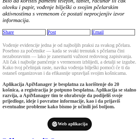
Bilo da koristiš pametni telefon, tablet, računar ili čak
olovku i papir, vođenje bilješki o svojim pčelarskim
aktivnostima s vremenom će postati neprocjenjiv izvor
informacija.
Share
Post
Email
Vođenje evidencije jedna je od najboljih praksi za svakog pčelara.
Posebno za početnike — kada se svaki trenutak s pčelama čini
nezaboravnim — lako je zanemariti važnost redovnog zapisivanja.
Ali čak i najbolje pamćenje s vremenom izblijedi, a detalji se izgube.
Kako tvoj pčelinjak raste, navika vođenja bilješki pomoći će ti da
ostaneš organizovan i da efikasnije upravljaš svojim košnicama.
Aplikacija ApiManager je besplatna za korištenje do 20
košnica, a registracija je potpuno besplatna. Aplikacija se stalno
razvija, a ApiManager tim te ohrabruje da podijeliš svoje
prijedloge, ideje i povratne informacije, kao i da prijaviš
eventualne probleme kako bismo je učinili još boljom.
Web aplikacija