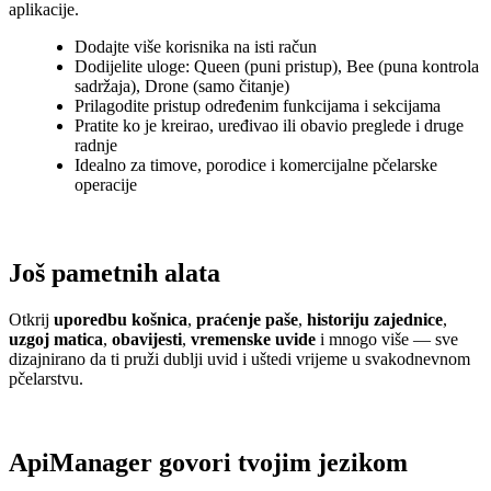
aplikacije.
Dodajte više korisnika na isti račun
Dodijelite uloge: Queen (puni pristup), Bee (puna kontrola
sadržaja), Drone (samo čitanje)
Prilagodite pristup određenim funkcijama i sekcijama
Pratite ko je kreirao, uređivao ili obavio preglede i druge
radnje
Idealno za timove, porodice i komercijalne pčelarske
operacije
Još pametnih alata
Otkrij
uporedbu košnica
,
praćenje paše
,
historiju zajednice
,
uzgoj matica
,
obavijesti
,
vremenske uvide
i mnogo više — sve
dizajnirano da ti pruži dublji uvid i uštedi vrijeme u svakodnevnom
pčelarstvu.
ApiManager govori tvojim jezikom