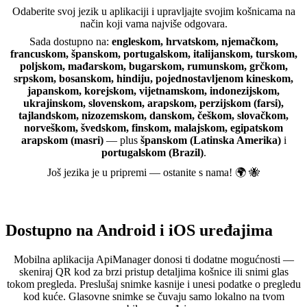
Odaberite svoj jezik u aplikaciji i upravljajte svojim košnicama na
način koji vama najviše odgovara.
Sada dostupno na:
engleskom, hrvatskom, njemačkom,
francuskom, španskom, portugalskom, italijanskom, turskom,
poljskom, mađarskom, bugarskom, rumunskom, grčkom,
srpskom, bosanskom, hindiju, pojednostavljenom kineskom,
japanskom, korejskom, vijetnamskom, indonezijskom,
ukrajinskom, slovenskom, arapskom, perzijskom (farsi),
tajlandskom, nizozemskom, danskom, češkom, slovačkom,
norveškom, švedskom, finskom, malajskom, egipatskom
arapskom (masri)
— plus
španskom (Latinska Amerika)
i
portugalskom (Brazil)
.
Još jezika je u pripremi — ostanite s nama! 🌍 🐝
Dostupno na Android i iOS uređajima
Mobilna aplikacija ApiManager donosi ti dodatne mogućnosti —
skeniraj QR kod za brzi pristup detaljima košnice ili snimi glas
tokom pregleda. Preslušaj snimke kasnije i unesi podatke o pregledu
kod kuće. Glasovne snimke se čuvaju samo lokalno na tvom