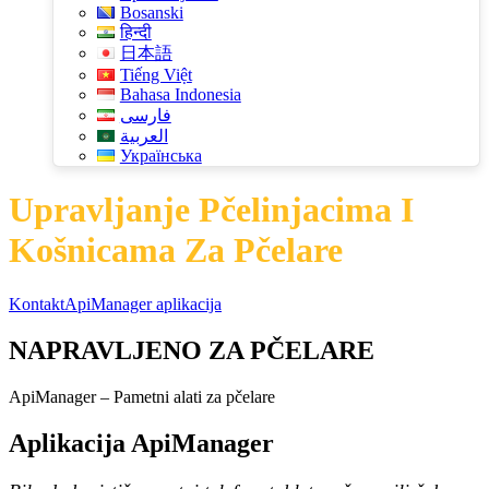
Bosanski
हिन्दी
日本語
Tiếng Việt
Bahasa Indonesia
فارسی
العربية
Українська
Upravljanje Pčelinjacima I
Košnicama Za Pčelare
Kontakt
ApiManager aplikacija
NAPRAVLJENO ZA PČELARE
ApiManager – Pametni alati za pčelare
Aplikacija ApiManager