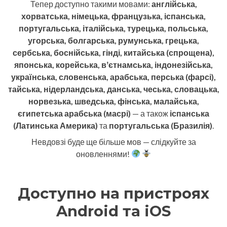
Тепер доступно такими мовами:
англійська,
хорватська, німецька, французька, іспанська,
португальська, італійська, турецька, польська,
угорська, болгарська, румунська, грецька,
сербська, боснійська, гінді, китайська (спрощена),
японська, корейська, вʼєтнамська, індонезійська,
українська, словенська, арабська, перська (фарсі),
тайська, нідерландська, данська, чеська, словацька,
норвезька, шведська, фінська, малайська,
єгипетська арабська (масрі)
— а також
іспанська
(Латинська Америка)
та
португальська (Бразилія)
.
Невдовзі буде ще більше мов — слідкуйте за
оновленнями!
Доступно на пристроях
Android та iOS