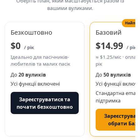
Оберіть план, який масштабується разом із
вашими вуликами.
Найпоп
Безкоштовно
Базовий
$0
$14.99
/ рік
/ рік
Ідеально для пасічників-
≈ $1.25/міс · оплат
любителів та малих пасік
рік
До
20 вуликів
До
50 вуликів
Усі функції включені
Усі функції включ
Стандартна email-
Зареєструватися та
підтримка
почати безкоштовно
Зареєструват
обрати Баз