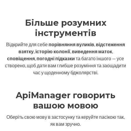
Більше розумних
інструментів
Відкрийте для себе
порівняння вуликів
,
відстеження
взятку
,
історію колонії
,
виведення маток
,
сповіщення
,
погодні підказки
та багато іншого — усе
створено, щоб дати вам глибше розуміння та заощадити
час у щоденному бджолярстві.
ApiManager говорить
вашою мовою
Оберіть свою мову в застосунку та керуйте пасікою так,
як вам зручно.