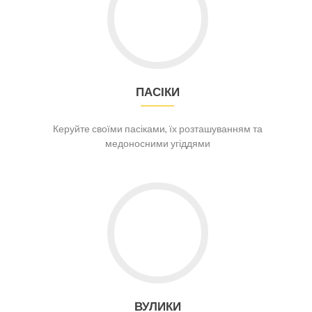
ПАСІКИ
Керуйте своїми пасіками, їх розташуванням та
медоносними угіддями
Go to Вулики
ВУЛИКИ