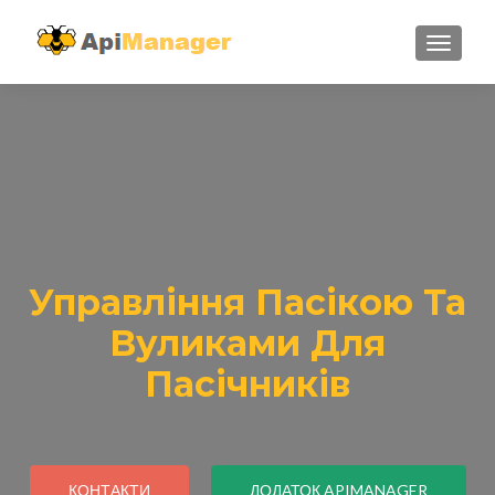
TOGGL
Управління Пасікою Та
Вуликами Для
Пасічників
КОНТАКТИ
ДОДАТОК APIMANAGER