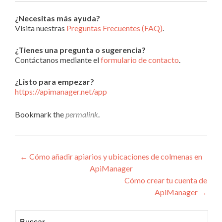
¿Necesitas más ayuda?
Visita nuestras
Preguntas Frecuentes (FAQ)
.
¿Tienes una pregunta o sugerencia?
Contáctanos mediante el
formulario de contacto
.
¿Listo para empezar?
https://apimanager.net/app
Bookmark the
permalink
.
Navegacion de entrada
←
Cómo añadir apiarios y ubicaciones de colmenas en
ApiManager
Cómo crear tu cuenta de
ApiManager
→
Buscar: