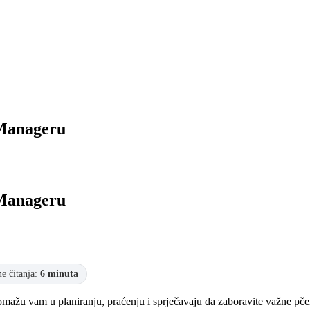
iManageru
iManageru
me čitanja:
6 minuta
pomažu vam u planiranju, praćenju i sprječavaju da zaboravite važne pč