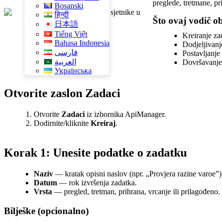
preglede, tretmane, pr
Bosanski
हिन्दी
Što ovaj vodič 
日本語
Tiếng Việt
Kreiranje za
Bahasa Indonesia
Dodjeljivanj
فارسی
Postavljanje
العربية
Dovršavanje 
Українська
Otvorite zaslon Zadaci
Otvorite
Zadaci
iz izbornika ApiManager.
Dodirnite/kliknite
Kreiraj
.
Korak 1: Unesite podatke o zadatku
Naziv
— kratak opisni naslov (npr. „Provjera razine varoe”)
Datum
— rok izvršenja zadatka.
Vrsta
— pregled, tretman, prihrana, vrcanje ili prilagođeno.
Bilješke (opcionalno)