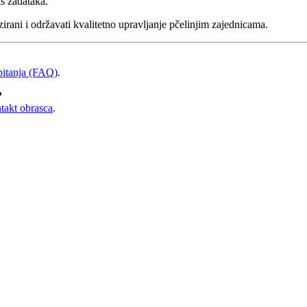
s zadataka.
irani i održavati kvalitetno upravljanje pčelinjim zajednicama.
pitanja (FAQ)
.
?
takt obrasca
.