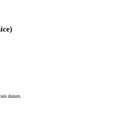
ice)
rani datum.