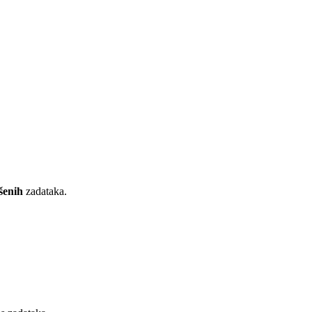
šenih
zadataka.