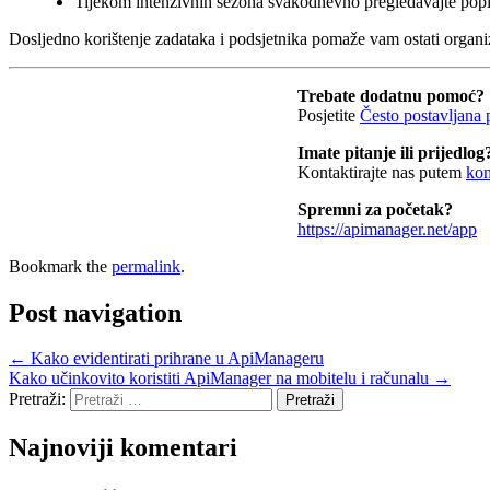
Tijekom intenzivnih sezona svakodnevno pregledavajte popi
Dosljedno korištenje zadataka i podsjetnika pomaže vam ostati organiz
Trebate dodatnu pomoć?
Posjetite
Često postavljana 
Imate pitanje ili prijedlog
Kontaktirajte nas putem
kon
Spremni za početak?
https://apimanager.net/app
Bookmark the
permalink
.
Post navigation
←
Kako evidentirati prihrane u ApiManageru
Kako učinkovito koristiti ApiManager na mobitelu i računalu
→
Pretraži:
Najnoviji komentari