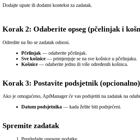
Dodajte upute ili dodatni kontekst za zadatak.
Korak 2: Odaberite opseg (pčelinjak i košn
Odredite na što se zadatak odnosi.
Pčelinjak
— odaberite pčelinjak.
Sve košnice
— primjenjuje se na sve košnice u pčelinjaku.
Košnice
— odaberite jednu ili više određenih košnica.
Korak 3: Postavite podsjetnik (opcionalno)
Ako je omogućeno, ApiManager će vas podsjetiti na zadatak na odab
Datum podsjetnika
— kada želite biti podsjećeni.
Spremite zadatak
Pregledajte unesene podatke.