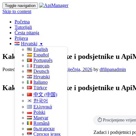
Toggle navigation
Skip to content
Početna
Tutorijali
Česta pitanja
Prijava
Hrvatski
English
Español
Kako koristiti zadatke i podsjetnike u Ap
Português
Français
Posted on
11 studenoga, 2025
30 siječnja, 2026
by
dfilipanadmin
Deutsch
Hrvatski
Italiano
Kako koristiti zadatke i podsjetnike u Ap
Türkçe
中文 (中国)
한국어
Ελληνικά
Polski
Magyar
⏱️ Procijenjeno vrije
Română
български
Zadaci i podsjetnici 
Српски језик