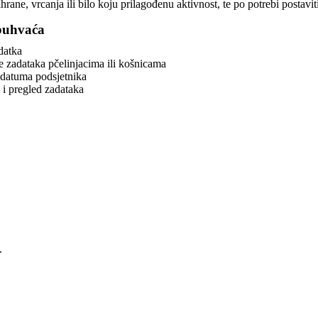
ihrane, vrcanja ili bilo koju prilagođenu aktivnost, te po potrebi postavi
obuhvaća
datka
e zadataka pčelinjacima ili košnicama
 datuma podsjetnika
i pregled zadataka
.