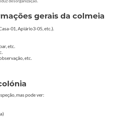
reduz desorganização.
rmações gerais da colmeia
Casa-01, Apiário3-05, etc.).
ar, etc.
c.
observação, etc.
colónia
nspeção, mas pode ver:
a)