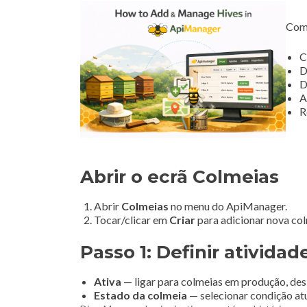
Com 
C
D
D
A
R
Abrir o ecrã Colmeias
Abrir
Colmeias
no menu do ApiManager.
Tocar/clicar em
Criar
para adicionar nova col
Passo 1: Definir ativida
Ativa
— ligar para colmeias em produção, desl
Estado da colmeia
— selecionar condição at