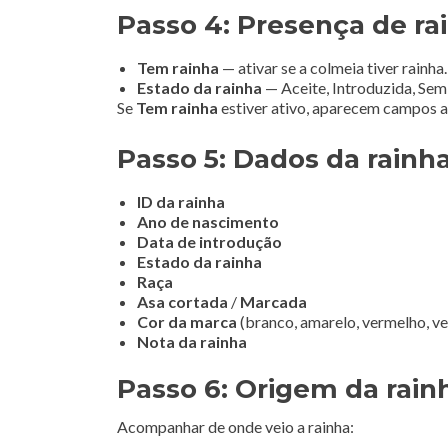
Passo 4: Presença de ra
Tem rainha
— ativar se a colmeia tiver rainha.
Estado da rainha
— Aceite, Introduzida, Sem 
Se
Tem rainha
estiver ativo, aparecem campos a
Passo 5: Dados da rainh
ID da rainha
Ano de nascimento
Data de introdução
Estado da rainha
Raça
Asa cortada
/
Marcada
Cor da marca
(branco, amarelo, vermelho, ve
Nota da rainha
Passo 6: Origem da rain
Acompanhar de onde veio a rainha: