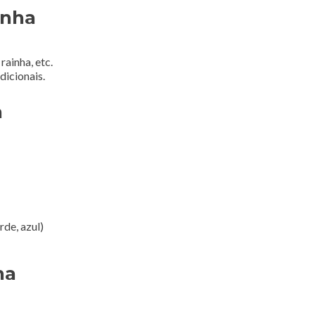
inha
rainha, etc.
dicionais.
a
rde, azul)
ha