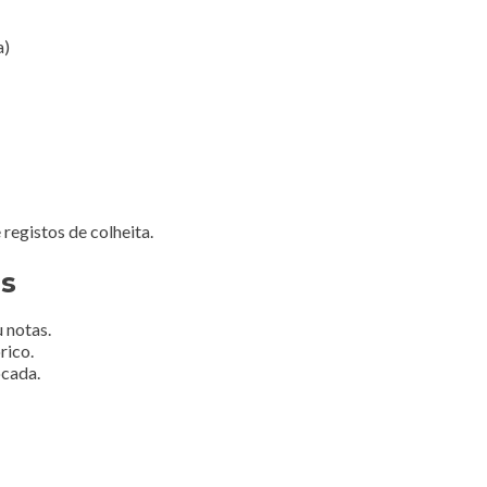
a)
registos de colheita.
es
u notas.
rico.
ocada.